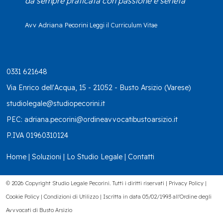
da sempre praticata con passione e serietà
Avv Adriana Pecorini
Leggi il Curriculum Vitae
0331 621648
Via Enrico dell'Acqua, 15 - 21052 - Busto Arsizio (Varese)
studiolegale@studiopecorini.it
PEC:
adriana.pecorini@ordineavvocatibustoarsizio.it
P.IVA 01960310124
Home
|
Soluzioni
|
Lo Studio Legale
|
Contatti
© 2026 Copyright Studio Legale Pecorini. Tutti i diritti riservati |
Privacy Policy
|
Cookie Policy
|
Condizioni di Utilizzo
| Iscritta in data 05/02/1993 all'Ordine degli
Avvvocati di Busto Arsizio